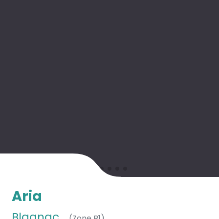
Aria
Blagnac
(Zone B1)