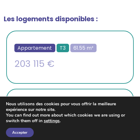
Les logements disponibles :
Appartement
T3
61.55 m²
203 115 €
Nous utilisons des cookies pour vous offrir la meilleure
Appartement
T3
62 m²
expérience sur notre site.
You can find out more about which cookies we are using or
204 864 €
switch them off in
settings
.
Accepter