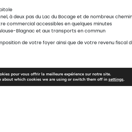
pitole
el, à deux pas du Lac du Bocage et de nombreux chemins
tre commercial accessibles en quelques minutes
Toulouse-Blagnac et aux transports en commun
composition de votre foyer ainsi que de votre revenu fiscal 
kies pour vous offrir la meilleure expérience sur notre site.
e about which cookies we are using or switch them off in
settings
.
:
Appartement
T3
160 000 