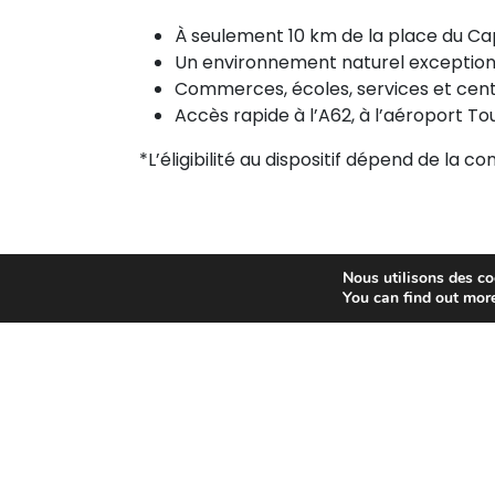
À seulement 10 km de la place du Ca
Un environnement naturel exceptionn
Commerces, écoles, services et cen
Accès rapide à l’A62, à l’aéroport 
*L’éligibilité au dispositif dépend de la 
Nous utilisons des coo
You can find out mor
Les logements disponibles 
Appartement
T2
43 m²
119 999 €