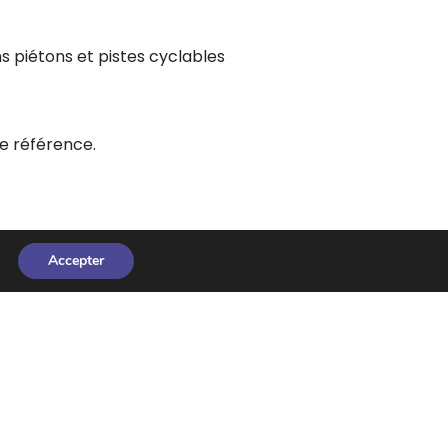
 piétons et pistes cyclables
de référence.
Accepter
64 m²
€