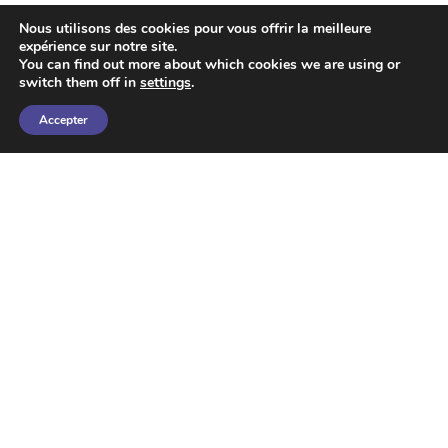
significativement le coût d’achat, tout en offrant
Nous utilisons des cookies pour vous offrir la meilleure
les mêmes droits qu’une propriété classique :
expérience sur notre site.
occupation du logement en résidence principale,
You can find out more about which cookies we are using or
transmission et revente encadrée, garantissant un
switch them off in
settings
.
accès durable à la propriété pour les ménages
Accepter
modestes et les primo-accédants.
Vous souhaitez
acheter en BRS près de Toulouse
?
Liva est commercialisée en Bail Réel Solidaire, sous
conditions de ressources. Première étape de votre
projet :
testez votre éligibilité au BRS
.
Les logements disponibles :